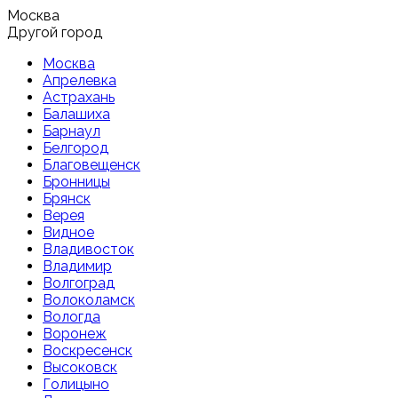
Москва
Другой город
Москва
Апрелевка
Астрахань
Балашиха
Барнаул
Белгород
Благовещенск
Бронницы
Брянск
Верея
Видное
Владивосток
Владимир
Волгоград
Волоколамск
Вологда
Воронеж
Воскресенск
Высоковск
Голицыно