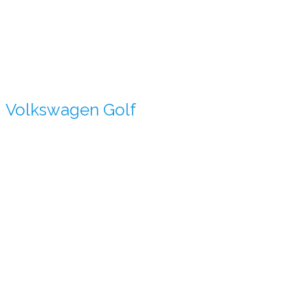
двигатель, который приспособлен к эксплуатации в
холодном климате, минимальный расход топлива,
надежная и долговечная ходовая часть, а также
компактность кузова при высокой вместительности
багажного отсека. Минусы также нужно учитывать –
это сложности с климатической установкой и не
совсем продуманная эргономика.
Volkswagen Golf