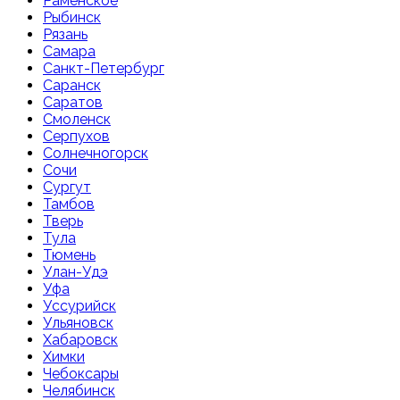
Раменское
Рыбинск
Рязань
Самара
Санкт-Петербург
Саранск
Саратов
Смоленск
Серпухов
Солнечногорск
Сочи
Сургут
Тамбов
Тверь
Тула
Тюмень
Улан-Удэ
Уфа
Уссурийск
Ульяновск
Хабаровск
Химки
Чебоксары
Челябинск