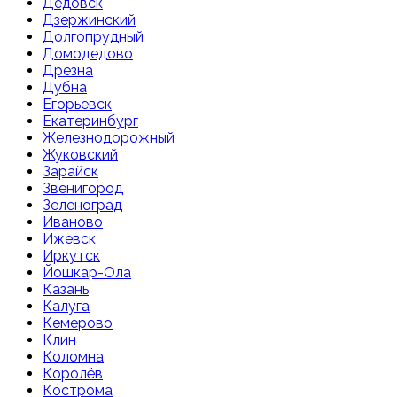
Дедовск
Дзержинский
Долгопрудный
Домодедово
Дрезна
Дубна
Егорьевск
Екатеринбург
Железнодорожный
Жуковский
Зарайск
Звенигород
Зеленоград
Иваново
Ижевск
Иркутск
Йошкар-Ола
Казань
Калуга
Кемерово
Клин
Коломна
Королёв
Кострома