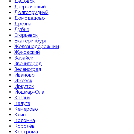
Дедовск
Дзержинский
Долгопрудный
Домодедово
Дрезна
Дубна
Егорьевск
Екатеринбург
Железнодорожный
Жуковский
Зарайск
Звенигород
Зеленоград
Иваново
Ижевск
Иркутск
Йошкар-Ола
Казань
Калуга
Кемерово
Клин
Коломна
Королёв
Кострома