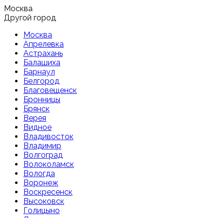
Москва
Другой город
Москва
Апрелевка
Астрахань
Балашиха
Барнаул
Белгород
Благовещенск
Бронницы
Брянск
Верея
Видное
Владивосток
Владимир
Волгоград
Волоколамск
Вологда
Воронеж
Воскресенск
Высоковск
Голицыно