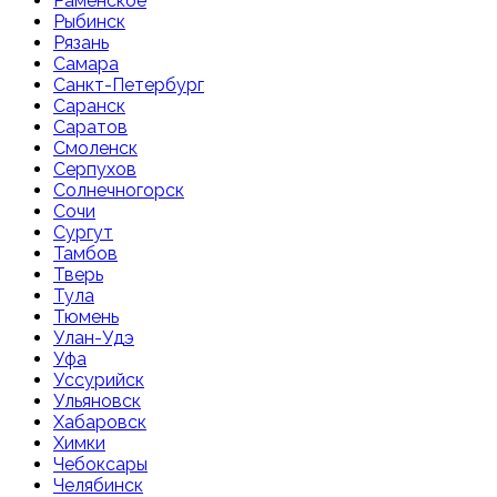
Раменское
Рыбинск
Рязань
Самара
Санкт-Петербург
Саранск
Саратов
Смоленск
Серпухов
Солнечногорск
Сочи
Сургут
Тамбов
Тверь
Тула
Тюмень
Улан-Удэ
Уфа
Уссурийск
Ульяновск
Хабаровск
Химки
Чебоксары
Челябинск