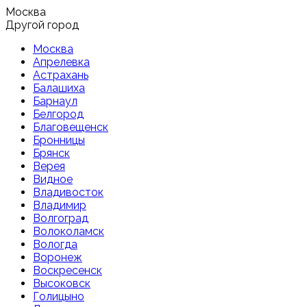
Москва
Другой город
Москва
Апрелевка
Астрахань
Балашиха
Барнаул
Белгород
Благовещенск
Бронницы
Брянск
Верея
Видное
Владивосток
Владимир
Волгоград
Волоколамск
Вологда
Воронеж
Воскресенск
Высоковск
Голицыно