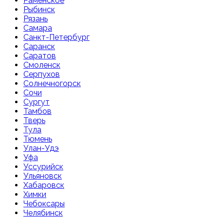
Раменское
Рыбинск
Рязань
Самара
Санкт-Петербург
Саранск
Саратов
Смоленск
Серпухов
Солнечногорск
Сочи
Сургут
Тамбов
Тверь
Тула
Тюмень
Улан-Удэ
Уфа
Уссурийск
Ульяновск
Хабаровск
Химки
Чебоксары
Челябинск