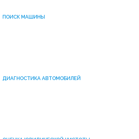
2
ПОИСК МАШИНЫ
Организуем поиск авто у частных владельцев, в
салонах и на проверенных площадках. Собираем
объявления, соответствующие заданным параметрам
и бюджету.
3
ДИАГНОСТИКА АВТОМОБИЛЕЙ
Выполняем осмотр кузова, проверку салона,
подкапотного пространства. Диагностируем
состояние двигателя, подвески, тормозной системы c
помощью технического оборудования.
4