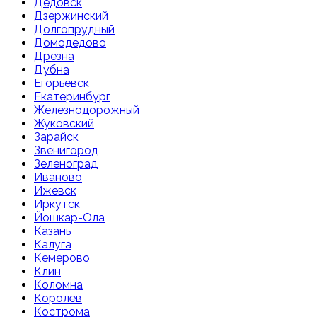
Дедовск
Дзержинский
Долгопрудный
Домодедово
Дрезна
Дубна
Егорьевск
Екатеринбург
Железнодорожный
Жуковский
Зарайск
Звенигород
Зеленоград
Иваново
Ижевск
Иркутск
Йошкар-Ола
Казань
Калуга
Кемерово
Клин
Коломна
Королёв
Кострома