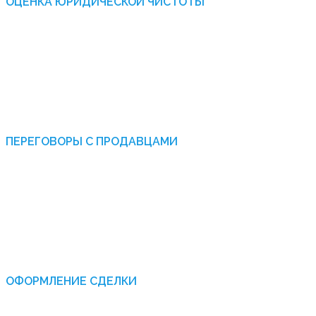
ОЦЕНКА ЮРИДИЧЕСКОЙ ЧИСТОТЫ
Проверяем на наличие обременений (кредит, залог),
регистрацию в угоне, соответствие VIN-кода и ПТС,
историю владения по базам, участие в ДТП и
юридических спорах.
5
ПЕРЕГОВОРЫ С ПРОДАВЦАМИ
Достигаем выгодных условий. Договариваемся о
скидке, дополнительных услугах и обсуждаем
юридические детали.
6
ОФОРМЛЕНИЕ СДЕЛКИ
Контролируем подписание документов, проверяем