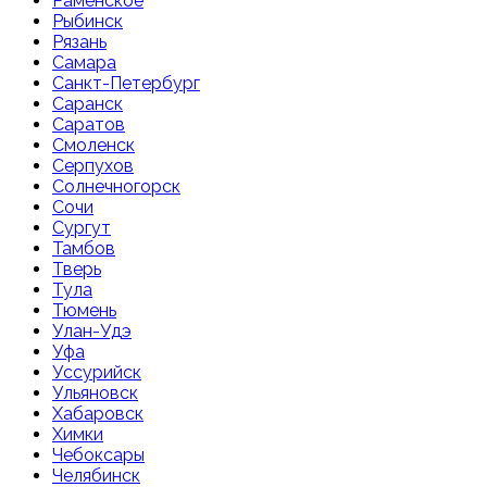
Раменское
Рыбинск
Рязань
Самара
Санкт-Петербург
Саранск
Саратов
Смоленск
Серпухов
Солнечногорск
Сочи
Сургут
Тамбов
Тверь
Тула
Тюмень
Улан-Удэ
Уфа
Уссурийск
Ульяновск
Хабаровск
Химки
Чебоксары
Челябинск