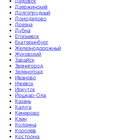
Дедовск
Дзержинский
Долгопрудный
Домодедово
Дрезна
Дубна
Егорьевск
Екатеринбург
Железнодорожный
Жуковский
Зарайск
Звенигород
Зеленоград
Иваново
Ижевск
Иркутск
Йошкар-Ола
Казань
Калуга
Кемерово
Клин
Коломна
Королёв
Кострома