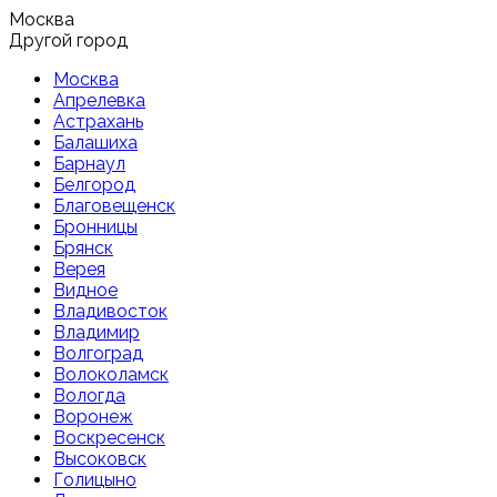
Москва
Другой город
Москва
Апрелевка
Астрахань
Балашиха
Барнаул
Белгород
Благовещенск
Бронницы
Брянск
Верея
Видное
Владивосток
Владимир
Волгоград
Волоколамск
Вологда
Воронеж
Воскресенск
Высоковск
Голицыно