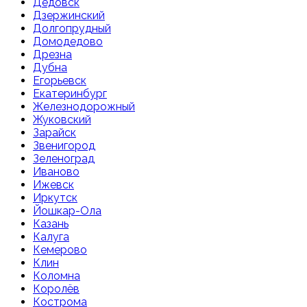
Дедовск
Дзержинский
Долгопрудный
Домодедово
Дрезна
Дубна
Егорьевск
Екатеринбург
Железнодорожный
Жуковский
Зарайск
Звенигород
Зеленоград
Иваново
Ижевск
Иркутск
Йошкар-Ола
Казань
Калуга
Кемерово
Клин
Коломна
Королёв
Кострома