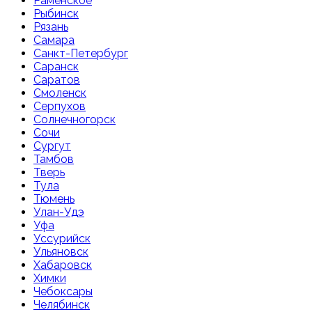
Раменское
Рыбинск
Рязань
Самара
Санкт-Петербург
Саранск
Саратов
Смоленск
Серпухов
Солнечногорск
Сочи
Сургут
Тамбов
Тверь
Тула
Тюмень
Улан-Удэ
Уфа
Уссурийск
Ульяновск
Хабаровск
Химки
Чебоксары
Челябинск