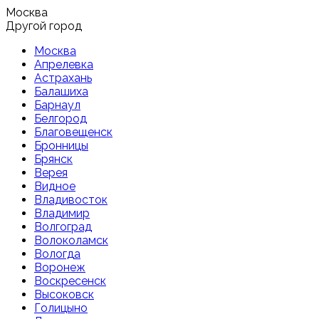
Москва
Другой город
Москва
Апрелевка
Астрахань
Балашиха
Барнаул
Белгород
Благовещенск
Бронницы
Брянск
Верея
Видное
Владивосток
Владимир
Волгоград
Волоколамск
Вологда
Воронеж
Воскресенск
Высоковск
Голицыно