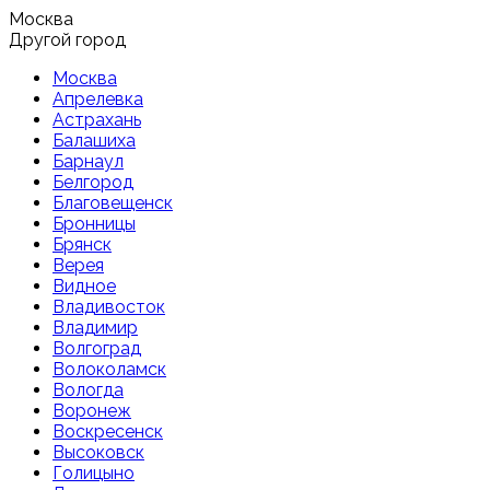
Москва
Другой город
Москва
Апрелевка
Астрахань
Балашиха
Барнаул
Белгород
Благовещенск
Бронницы
Брянск
Верея
Видное
Владивосток
Владимир
Волгоград
Волоколамск
Вологда
Воронеж
Воскресенск
Высоковск
Голицыно