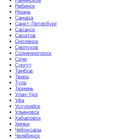
Раменское
Рыбинск
Рязань
Самара
Санкт-Петербург
Саранск
Саратов
Смоленск
Серпухов
Солнечногорск
Сочи
Сургут
Тамбов
Тверь
Тула
Тюмень
Улан-Удэ
Уфа
Уссурийск
Ульяновск
Хабаровск
Химки
Чебоксары
Челябинск