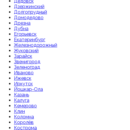
Дедовск
Дзержинский
Долгопрудный
Домодедово
Дрезна
Дубна
Егорьевск
Екатеринбург
Железнодорожный
Жуковский
Зарайск
Звенигород
Зеленоград
Иваново
Ижевск
Иркутск
Йошкар-Ола
Казань
Калуга
Кемерово
Клин
Коломна
Королёв
Кострома