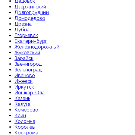
Дедовск
Дзержинский
Долгопрудный
Домодедово
Дрезна
Дубна
Егорьевск
Екатеринбург
Железнодорожный
Жуковский
Зарайск
Звенигород
Зеленоград
Иваново
Ижевск
Иркутск
Йошкар-Ола
Казань
Калуга
Кемерово
Клин
Коломна
Королёв
Кострома