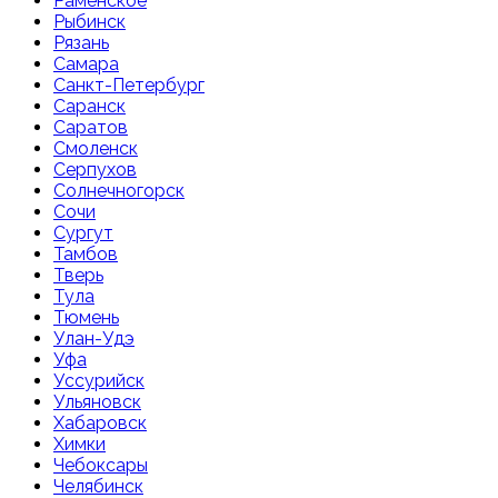
Раменское
Рыбинск
Рязань
Самара
Санкт-Петербург
Саранск
Саратов
Смоленск
Серпухов
Солнечногорск
Сочи
Сургут
Тамбов
Тверь
Тула
Тюмень
Улан-Удэ
Уфа
Уссурийск
Ульяновск
Хабаровск
Химки
Чебоксары
Челябинск