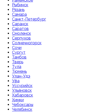
Раменское
Рыбинск
Рязань
Самара
Санкт-Петербург
Саранск
Саратов
Смоленск
Серпухов
Солнечногорск
Сочи
Сургут
Тамбов
Тверь
Тула
Тюмень
Улан-Удэ
Уфа
Уссурийск
Ульяновск
Хабаровск
Химки
Чебоксары
Челябинск