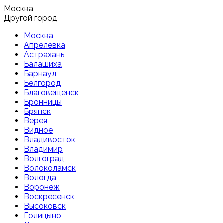
Москва
Другой город
Москва
Апрелевка
Астрахань
Балашиха
Барнаул
Белгород
Благовещенск
Бронницы
Брянск
Верея
Видное
Владивосток
Владимир
Волгоград
Волоколамск
Вологда
Воронеж
Воскресенск
Высоковск
Голицыно