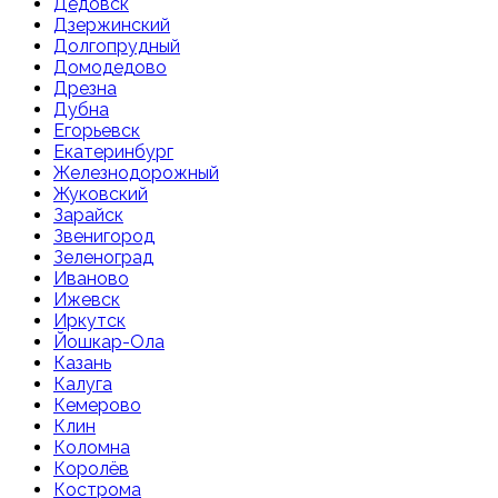
Дедовск
Дзержинский
Долгопрудный
Домодедово
Дрезна
Дубна
Егорьевск
Екатеринбург
Железнодорожный
Жуковский
Зарайск
Звенигород
Зеленоград
Иваново
Ижевск
Иркутск
Йошкар-Ола
Казань
Калуга
Кемерово
Клин
Коломна
Королёв
Кострома