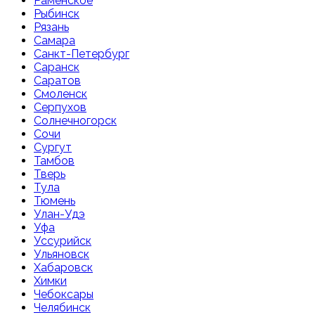
Раменское
Рыбинск
Рязань
Самара
Санкт-Петербург
Саранск
Саратов
Смоленск
Серпухов
Солнечногорск
Сочи
Сургут
Тамбов
Тверь
Тула
Тюмень
Улан-Удэ
Уфа
Уссурийск
Ульяновск
Хабаровск
Химки
Чебоксары
Челябинск