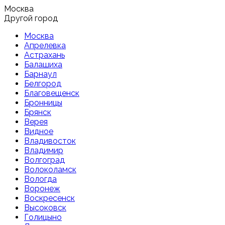
Москва
Другой город
Москва
Апрелевка
Астрахань
Балашиха
Барнаул
Белгород
Благовещенск
Бронницы
Брянск
Верея
Видное
Владивосток
Владимир
Волгоград
Волоколамск
Вологда
Воронеж
Воскресенск
Высоковск
Голицыно