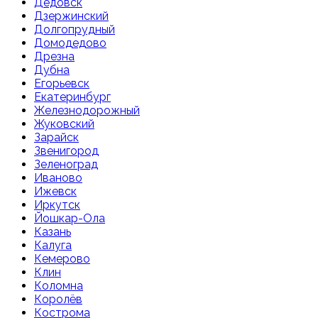
Дедовск
Дзержинский
Долгопрудный
Домодедово
Дрезна
Дубна
Егорьевск
Екатеринбург
Железнодорожный
Жуковский
Зарайск
Звенигород
Зеленоград
Иваново
Ижевск
Иркутск
Йошкар-Ола
Казань
Калуга
Кемерово
Клин
Коломна
Королёв
Кострома