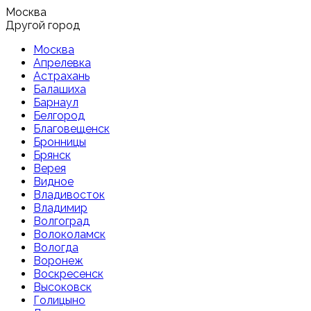
Москва
Другой город
Москва
Апрелевка
Астрахань
Балашиха
Барнаул
Белгород
Благовещенск
Бронницы
Брянск
Верея
Видное
Владивосток
Владимир
Волгоград
Волоколамск
Вологда
Воронеж
Воскресенск
Высоковск
Голицыно