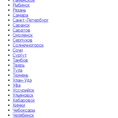
Раменское
Рыбинск
Рязань
Самара
Санкт-Петербург
Саранск
Саратов
Смоленск
Серпухов
Солнечногорск
Сочи
Сургут
Тамбов
Тверь
Тула
Тюмень
Улан-Удэ
Уфа
Уссурийск
Ульяновск
Хабаровск
Химки
Чебоксары
Челябинск