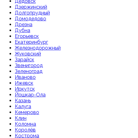
Дедовск
Дзержинский
Долгопрудный
Домодедово
Дрезна
Дубна
Егорьевск
Екатеринбург
Железнодорожный
Жуковский
Зарайск
Звенигород
Зеленоград
Иваново
Ижевск
Иркутск
Йошкар-Ола
Казань
Калуга
Кемерово
Клин
Коломна
Королёв
Кострома